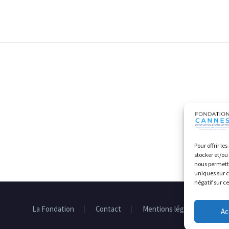
Pour offrir le
stocker et/ou
nous permettr
uniques sur c
négatif sur c
La Fondation
Contact
Mentions légales
Ac