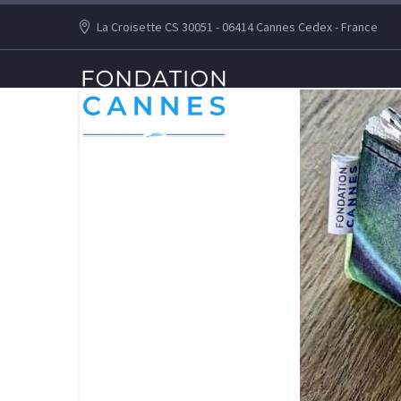
La Croisette CS 30051 - 06414 Cannes Cedex - France