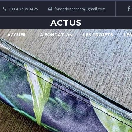
+33 4 92 99 84 25
fondationcannes@gmail.com
ACTUS
ACCUEIL
LA FONDATION
LES PROJETS
LE