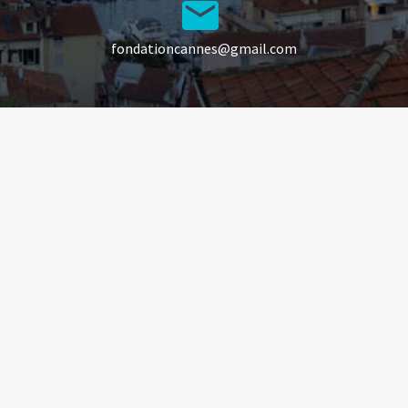


fondationcannes@gmail.com