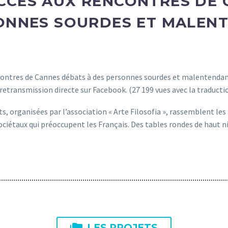
CCÈS AUX RENCONTRES DE
ONNES SOURDES ET MALEN
ncontres de Cannes débats à des personnes sourdes et malentendan
n retransmission directe sur Facebook. (27 199 vues avec la traducti
, organisées par l’association « Arte Filosofia », rassemblent les 
ciétaux qui préoccupent les Français. Des tables rondes de haut ni

LES PROJETS